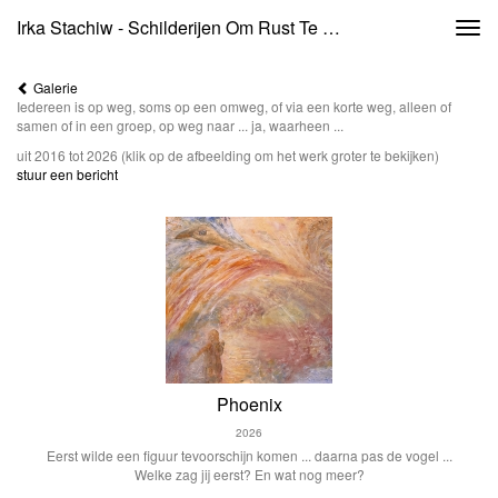
Irka Stachiw - Schilderijen Om Rust Te Ervaren, Inspiratie Op Te Doen, Stilte Te Creëren, Balans Te Vinden, Kleur In Je Leven Te Brengen, Creatief Te Worden ...
Togg
navi
Galerie
Iedereen is op weg, soms op een omweg, of via een korte weg, alleen of
samen of in een groep, op weg naar ... ja, waarheen ...
uit 2016 tot 2026
(klik op de afbeelding om het werk groter te bekijken)
stuur een bericht
Phoenix
2026
Eerst wilde een figuur tevoorschijn komen ... daarna pas de vogel ...
Welke zag jij eerst? En wat nog meer?