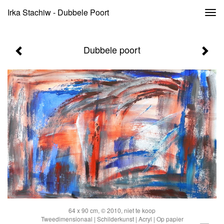
Irka Stachiw - Dubbele Poort
Togg
navi
Dubbele poort
64 x 90 cm, © 2010, niet te koop
Tweedimensionaal | Schilderkunst | Acryl | Op papier