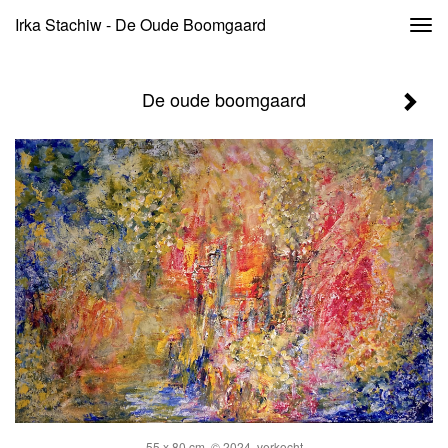
Irka Stachiw - De Oude Boomgaard
Togg
navi
De oude boomgaard
55 x 80 cm, © 2024, verkocht