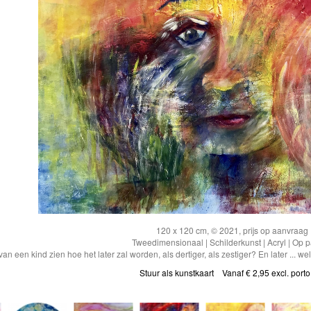
120 x 120 cm, © 2021, prijs op aanvraag
Tweedimensionaal | Schilderkunst | Acryl | Op 
van een kind zien hoe het later zal worden, als dertiger, als zestiger? En later ... w
Stuur als kunstkaart
Vanaf € 2,95 excl. porto