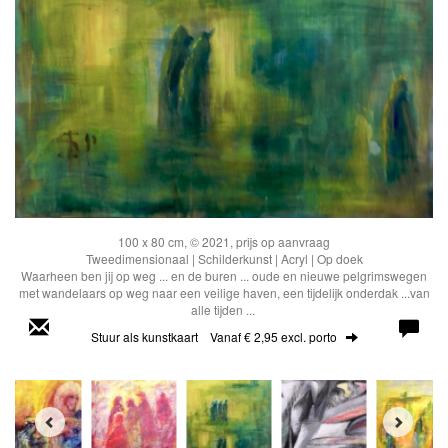
100 x 80 cm, © 2021, prijs op aanvraag
Tweedimensionaal | Schilderkunst | Acryl | Op doek
Waarheen ben jij op weg ... en de buren ... oude en nieuwe pelgrimswegen
met wandelaars op weg naar een veilige haven, een tijdelijk onderdak ...van
alle tijden ...
Stuur als kunstkaart
Vanaf € 2,95 excl. porto